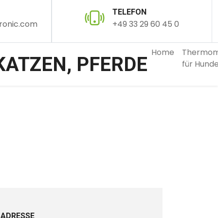
TELEFON
ronic.com
+49 33 29 60 45 0
Home
Thermom
für Hund
ADRESSE